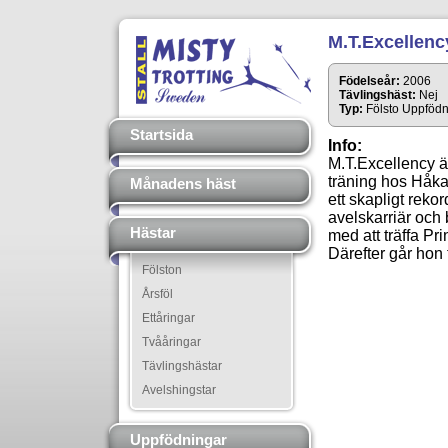
M.T.Excellenc
Födelseår:
2006
Tävlingshäst:
Nej
Typ:
Fölsto Uppfödn
Startsida
Info:
M.T.Excellency är
träning hos Håk
Månadens häst
ett skapligt rek
avelskarriär och 
Hästar
med att träffa Pr
Därefter går hon t
Fölston
Årsföl
Ettåringar
Tvååringar
Tävlingshästar
Avelshingstar
Uppfödningar