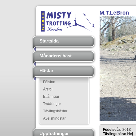
M.T.LeBron
Startsida
Månadens häst
Hästar
Fölston
Årsföl
Ettåringar
Tvååringar
Tävlingshästar
Avelshingstar
Födelseår:
2013
Uppfödningar
Tävlingshäst:
Nej