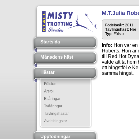
M.T.Julia Rob
Födelseår:
2011
Tävlingshäst:
Nej
Typ:
Fölsto
Startsida
Info:
Hon var en 
Roberts. Hon är 
till Red Hot Dyna
Månadens häst
valde att ta hem
ett hingstföl e K
Hästar
samma hingst.
Fölston
Årsföl
Ettåringar
Tvååringar
Tävlingshästar
Avelshingstar
Uppfödningar