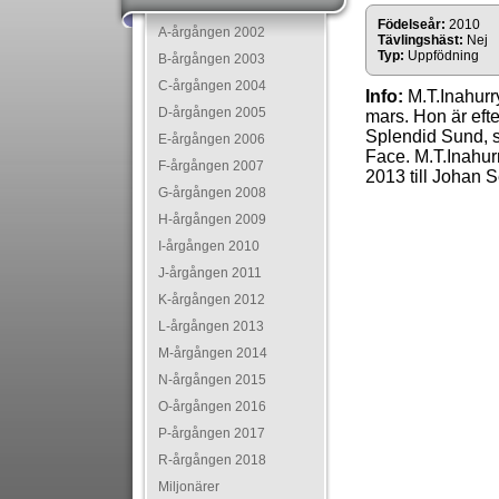
Födelseår:
2010
A-årgången 2002
Tävlingshäst:
Nej
Typ:
Uppfödning
B-årgången 2003
C-årgången 2004
Info:
M.T.Inahurr
D-årgången 2005
mars. Hon är ef
Splendid Sund, s
E-årgången 2006
Face. M.T.Inahur
F-årgången 2007
2013 till Johan
G-årgången 2008
H-årgången 2009
I-årgången 2010
J-årgången 2011
K-årgången 2012
L-årgången 2013
M-årgången 2014
N-årgången 2015
O-årgången 2016
P-årgången 2017
R-årgången 2018
Miljonärer