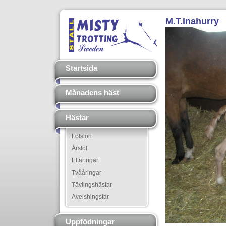
M.T.Inahurry
Startsida
Månadens häst
Hästar
Fölston
Årsföl
Ettåringar
Tvååringar
Tävlingshästar
Avelshingstar
Uppfödningar